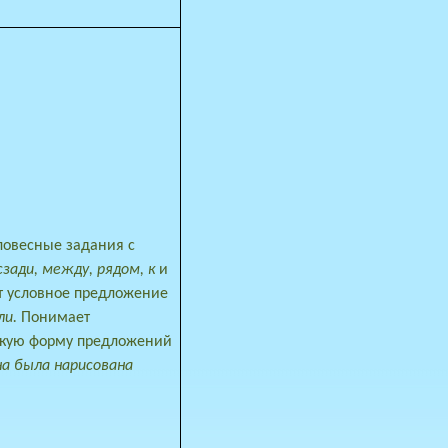
ловесные задания с
сзади, между, рядом, к
и
ет условное предложение
ли.
Понимает
кую форму предложений
а была нарисована