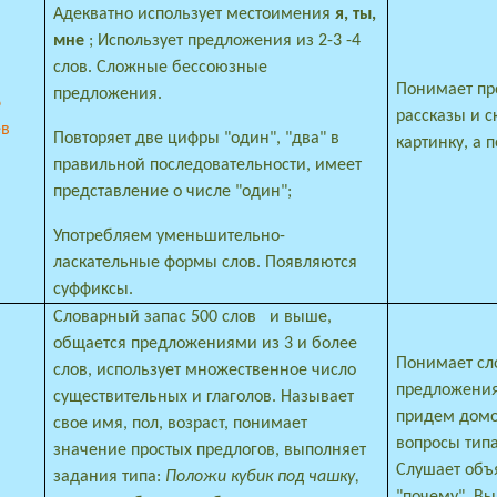
Адекватно использует местоимения
я, ты,
мне
; Использует предложения из 2-3 -4
слов. Сложные бессоюзные
Понимает пр
предложения.
6
рассказы и с
ев
Повторяет две цифры "один", "два" в
картинку, а 
правильной последовательности, имеет
представление о числе "один";
Употребляем уменьшительно-
ласкательные формы слов. Появляются
суффиксы.
Словарный запас 500 слов
и выше,
общается предложениями из 3 и более
Понимает с
слов, использует множественное число
предложения
существительных и глаголов. Называет
придем домой
свое имя, пол, возраст, понимает
вопросы типа:
значение простых предлогов, выполняет
Слушает объ
задания типа:
Положи кубик под чашку,
"почему". В