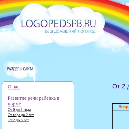
От 2 
О нас
Развитие речи ребенка в
норме
Возр
От 0 до 1 года
От года до 2 лет
От 2 до 6 лет