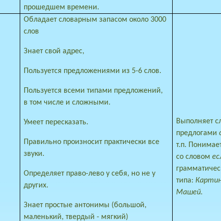
прошедшем времени.
Обладает словарным запасом около 3000
слов
Знает свой адрес,
Пользуется предложениями из 5-6 слов.
Пользуется всеми типами предложений,
в том числе и сложными.
Выполняет с
Умеет пересказать.
предлогами
Правильно произносит практически все
т.п. Понима
звуки.
со словом
ес
грамматичес
Определяет право-лево у себя, но не у
типа:
Картин
других.
Машей.
Знает простые антонимы (большой,
маленький, твердый - мягкий)