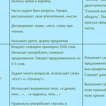
положи кубик в коробку.
двухступенч
Часто задает Вам вопросы. Говоря,
"Сначала вы
рассказывает, свои впечатления, мысли
обедать".
По
простых пре
Договаривает звуки, слоги, слова при
числа.
чтении.
Называет цвета, форму предметов
Владеет словарем примерно 1500 слов.
Начинает употреблять сложные
Понимает с
предложения. Говорит предложениями из
предложения
4-5 слов.
вне конкрет
Задает много вопросов, использует слова
Слушает дли
а
«Кто?» и «Почему?»
Выполняет п
Использует выражения типа:
«я думаю,
если нужный
что....»,
«я надеюсь, что....»
поле зрения.
Правильно употребляет глаголы в