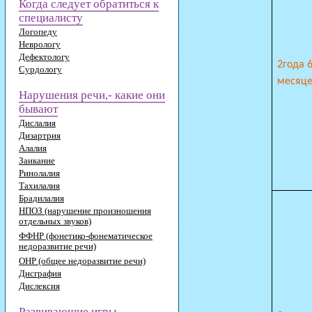
Когда следует обратиться к
специалисту
Логопеду
Неврологу
Дефектологу
2года 
Сурдологу
месяц
Нарушения речи,- какие они
бывают
Дислалия
Дизартрия
Алалия
Заикание
Ринолалия
Тахилалия
Брадилалия
НПОЗ (нарушение произношения
отдельных звуков)
ФФНР (фонетико-фонематическое
недоразвитие речи)
ОНР (общее недоразвитие речи)
Дисграфия
Дислексия
Развивающие игры