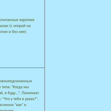
очитанные короткие
казки (с опорой на
потом и без нее)
ложноподчиненные
 типа: "Когда мы
, я буду...". Понимает
 "Что у тебя в руках?".
яснения "как" и
ыполняет