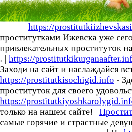
https://prostitutkiizhevskas
проститутками Ижевска уже сего
привлекательных проституток н
. |
https://prostitutkikurganaafter.in
Заходи на сайт и наслаждайся вс
https://prostitutkisochigid.info
- Зд
проституток для своего удовольст
https://prostitutkiyoshkarolygid.in
только на нашем сайте! |
Простит
самые горячие и страстные деву