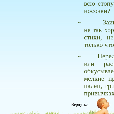
всю стопу
носочки?
Заи
•·
не так хо
стихи, н
только чт
Перед
•·
или рас
обкусывае
мелкие п
палец, гр
привычка
Вернуться