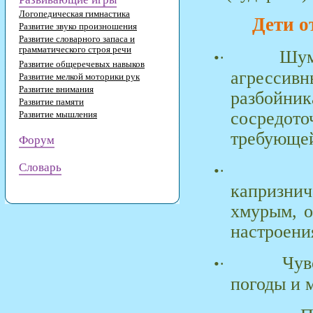
Логопедическая гимнастика
Дети о
Развитие звуко произношения
Развитие словарного запаса и
грамматического строя речи
Шум
•·
Развитие общеречевых навыков
агрессивн
Развитие мелкой моторики рук
Развитие внимания
разбойни
Развитие памяти
сосредот
Развитие мышления
требующей
Форум
Словарь
•·
капризни
хмурым, о
настроени
Чув
•·
погоды и 