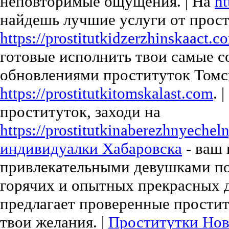
неповторимые ощущения. | На
ht
найдешь лучшие услуги от прост
https://prostitutkidzerzhinskaact.c
готовые исполнить твои самые с
обновлениями проституток Томс
https://prostitutkitomskalast.com
. 
проституток, заходи на
https://prostitutkinaberezhnyechel
индивидуалки Хабаровска
- ваш 
привлекательными девушками по 
горячих и опытных прекрасных 
предлагает проверенные простит
твои желания. |
Проститутки Нов