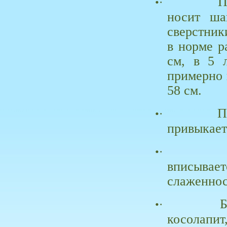
П
•·
носит ша
сверстник
в норме ра
см, в 5 
примерно 
58 см.
П
•·
привыкает
•·
вписыва
слаженно
Б
•·
косолапит