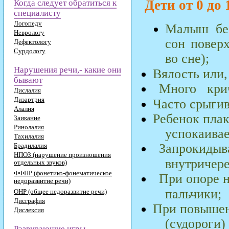
Дети от 0 до 
Когда следует обратиться к
специалисту
Логопеду
Малыш
бе
Неврологу
сон поверх
Дефектологу
Сурдологу
во сне);
Нарушения речи,- какие они
Вялость или,
бывают
Много
кри
Дислалия
Дизартрия
Часто срыгив
Алалия
Ребенок плак
Заикание
Ринолалия
успокаивае
Тахилалия
Запрокидыва
Брадилалия
НПОЗ (нарушение произношения
внутричере
отдельных звуков)
ФФНР (фонетико-фонематическое
При опоре 
недоразвитие речи)
пальчики;
ОНР (общее недоразвитие речи)
Дисграфия
При повышен
Дислексия
(судороги)
Развивающие игры